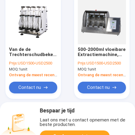
Van de de
500-2000ml vloeibare
Trechterschudbeker
Extractiemachine,
100-300rpm van
laboratorium Orbitale
Prijs:
USD1500-USD2500
Prijs:
USD1500-USD2500
laboratoriumseparatory
Roterende
MOQ:
1unit
MOQ:
1unit
Regelbare de
Schudbeker
Omwentelingssnelheid
Ontvang de meest recente Prijs
Ontvang de meest recente Prijs
Contact nu
Contact nu
Bespaar je tijd
Laat ons met u contact opnemen met de
beste producten.