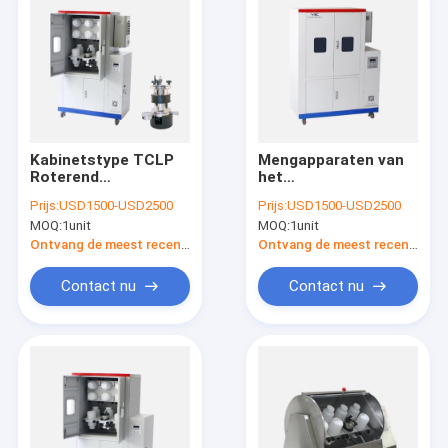
Kabinetstype TCLP
Mengapparaten van
Roterend
het
Mengapparaat, het
Laboratoriumshaker
Prijs:
USD1500-USD2500
Prijs:
USD1500-USD2500
Laboratorium
machine cabinet type
MOQ:
1unit
MOQ:
1unit
Roterende
rotary van 157L
Schudbeker van
TCLP de
Ontvang de meest recente Prijs
Ontvang de meest recente Prijs
Preparement van de
Automatische
Grondsteekproef
Contact nu
Contact nu
Huis
Producten
Ongeveer ons