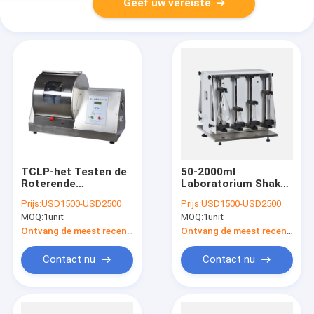
Geef uw vereiste
TCLP-het Testen de
50-2000ml
Roterende
Laboratorium Shaker
Schudbeker van
Machine, Verticale
Prijs:
USD1500-USD2500
Prijs:
USD1500-USD2500
Preparement van de
Separatory-
MOQ:
1unit
MOQ:
1unit
Grondsteekproef,
Trechterschudbekers
het Roterende
Ontvang de meest recente Prijs
Ontvang de meest recente Prijs
Mengapparaat van
TCLP
Contact nu
Contact nu