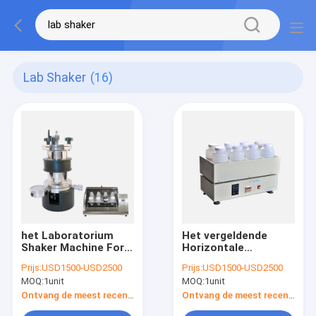
Lab Shaker
(16)
het Laboratorium
Het vergeldende
Shaker Machine For
Horizontale
Volatile Extractor
Laboratorium Shaker
Prijs:
USD1500-USD2500
Prijs:
USD1500-USD2500
van 0-60psi TCLP
Machine And Mixers
MOQ:
1unit
MOQ:
1unit
van 2L
Ontvang de meest recente Prijs
Ontvang de meest recente Prijs