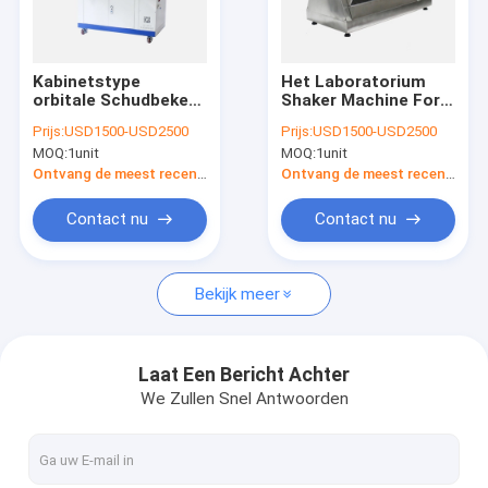
Fabrieksreis
Kwaliteitscontrole
Kabinetstype
Het Laboratorium
orbitale Schudbeker
Shaker Machine For
Contacteer ons
6/8/12Pcs 2L Flessen
Soil Samples van de
Prijs:
USD1500-USD2500
Prijs:
USD1500-USD2500
van de
360 Graadtclp
MOQ:
1unit
MOQ:
1unit
Laboratoriumincubator
Rotator
Nieuws
Ontvang de meest recente Prijs
Ontvang de meest recente Prijs
Gevallen
Contact nu
Contact nu
Bekijk meer
De Molenmachine van de laboratoriumbal
Laboratorium Shaker Machine
Laat Een Bericht Achter
We Zullen Snel Antwoorden
Medicijn Verpakkende Machine
Vacuümhandschoendoos