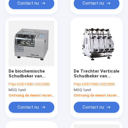
Contact nu
Contact nu
De biochemische
De Trechter Verticale
Schudbeker van
Schudbeker van
Laboratorium
laboratoriumseparatory
Prijs:
USD1500-USD2500
Prijs:
USD1500-USD2500
Thermomicroplate,
voor de Vloeibare
MOQ:
1unit
MOQ:
1unit
34L 26mm
Vloeibare Fabrikant
Thermostatische
van de
Ontvang de meest recente Prijs
Ontvang de meest recente Prijs
Incubator
Extractiemachine
Contact nu
Contact nu