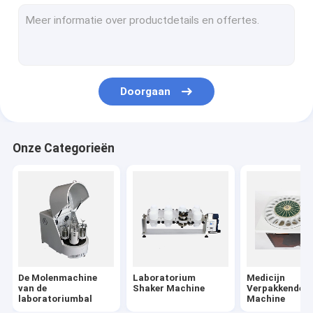
De Kruiken van de balmolen
De Verwarmer van het spijsverteringsblok
De Container van de gevaarlijk Afvalopslag
Doorgaan
De Instrumenten van de grondbemonstering
Automatisch Distillatiesysteem
Onze Categorieën
Mobiel PCR Laboratorium
Oplosbare Concentrator
Laboratoriumverbruiksgoederen
Chemische Veiligheidskabinet
De Molenmachine
Laboratorium
Medicijn
van de
Shaker Machine
Verpakkende
laboratoriumbal
Machine