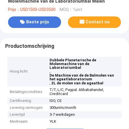
Molenmachine van de Laboratoriumbal Malen
Prijs：USD1500-USD3500
MOQ：1unit
Beste prijs
Contact nu
Productomschrijving
Dubbele Planetarische de
Molenmachine van de
Laboratoriumbal
Hoog licht
,
De Machine van de de Balmolen van
het agaatlaboratorium
,
2L de molen van de agaatbal
T/T, L/C, Paypal. Alibabahandel,
Betalingscondities
Creditcard
Certificering
ISO, CE
Levering vermogen
300units/month
Levertijd
3-7 werkdagen
Merknaam
YLK